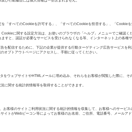
ie及び行動履歴には個人情報は一切含まれません。
定を「すべてのCookieを許可する」、「すべてのCookieを拒否する」、「Cook
 Cookieに関する設定方法は、お使いのブラウザの「ヘルプ」メニューでご確認く
択されますと、認証が必要なサービスを受けられなくなる等、インターネット上の各種
広告を配信するために、下記の企業が提供する行動ターゲティング広告サービスを利
記のオプトアウトページにアクセスし、手順に従ってください。
や画像データをウェブサイトやHTMLメールに埋め込み、それらをお客様が閲覧した際に、
状況に関する統計的情報等を取得することができます。
や、お客様のサイトご利用状況に関する統計的情報を収集して、お客様へのサービス
サイトがWebビーコン等によってお客様のお名前、ご住所、電話番号、メールア