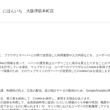
 にほんいち 大阪堺筋本町店
た時に、ブラウザとサーバーとの間で送受信した利用履歴や入力内容などを、ユーザー
okieの情報を使って、ページの運営者はユーザーごとに表示を変えたりすることが
受信を許可している場合、ウェブサイトは、ユーザーのブラウザからCookieを取得で
ー保護のため、そのウェブサイトのサーバーが送受信したCookieのみを送信しま
利便性の向上、広告の配信、及び統計データの取得のため、GoogleAnalytics
き、第三者を経由して、Cookieを保存し、参照する場合があります。
Script等の技術を利用して、会員登録時等に提供いただいた情報のうち年齢や性別、職
定できないものに限られます）や、サイト内におけるユーザーの行動履歴（アクセ