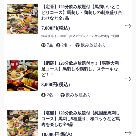
【定番】120分飲み放題付【馬鶏いいとこ
どりコース】馬刺し・鶏刺しの刺身盛り合
わせなど全7品
7,000円
(税込)
飲み放題は＋1000円(税込)でプレミアム飲み放題をご利用いただけます。
7品
2名～
飲み放題あり
【網羅】120分飲み放題付き!!【馬鶏大満
足コース】馬刺しや鶏刺し、ステーキな
この店舗情報をシェアする
ど！！
8,000円
(税込)
少人数で貸し切り！？１３名様から～！！ 周りを気にしな
くてよいプライベートスペース | 純国産馬刺しと朝引き
2名～
飲み放題あり
鶏 にほんいち 大阪堺筋本町店
大阪府大阪市中央区安土町２-4-5 日本SBPビルB1
https://nihonichi-sakaisujihonmachi.owst.jp/coupons/210113149
【堪能】120分飲み放題付【純国産馬刺し
コース】馬刺し5種盛り、桜ユッケなど馬
肉を楽しむ全9品
お店情報をコピー
10,000円
(税込)