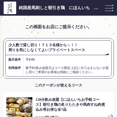
純国産馬刺しと朝引き鶏 にほんいち 大阪堺筋本町店
この画面をお店にご提示ください。
少人数で貸し切り！？１３名様から～！！
周りを気にしなくてよいプライベートスペース
提示条件
予約時
利用条件
要予約/飲み放題又はコース限定/上記に当てはまらないが貸
し切りご希望のお客様は気軽にご相談ください。
このクーポンが使えるコース
120分飲み放題【にほんいちお手軽コー
ス】朝引き鶏の炙りたたきや馬肉すね肉煮
込み等お得な全7品