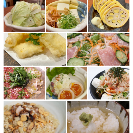
この店舗情報をシェアする
写真 | 純国産馬刺しと朝引き鶏 にほんいち 大阪堺筋本
町店
大阪府大阪市中央区安土町２-4-5 日本SBPビルB1
https://nihonichi-sakaisujihonmachi.owst.jp/gallery
お店情報をコピー
閉じる