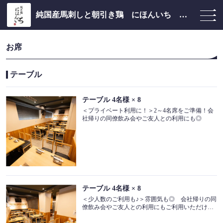
純国産馬刺しと朝引き鶏 にほんいち 大阪堺筋本町店
お席
テーブル
テーブル
4名様
× 8
＜プライベート利用に！＞2～4名席をご準備！会
社帰りの同僚飲み会やご友人との利用にも◎
テーブル
4名様
× 8
＜少人数のご利用も♪＞雰囲気も◎ 会社帰りの同
僚飲み会やご友人との利用にもご利用いただけま
す！