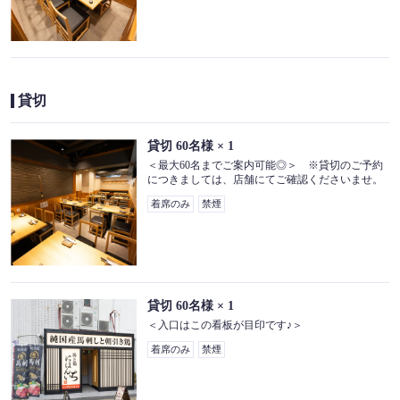
お席 | 純国産馬刺しと朝引き鶏 にほんいち 大阪堺筋本
町店
大阪府大阪市中央区安土町２-4-5 日本SBPビルB1
https://nihonichi-sakaisujihonmachi.owst.jp/seats
貸切
お店情報をコピー
貸切
60名様
× 1
＜最大60名までご案内可能◎＞ ※貸切のご予約
につきましては、店舗にてご確認くださいませ。
着席のみ
禁煙
閉じる
貸切
60名様
× 1
＜入口はこの看板が目印です♪＞
着席のみ
禁煙