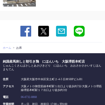
ホーム
お席
純国産馬刺しと朝引き鶏 にほんいち 大阪堺筋本町店
じゅんこくさんばさしとあさびきどり にほんいち おおさかさかいすじほん
まちてん
住所
大阪府大阪市中央区安土町２-4-5 日本SBPビルB1
アクセス
大阪メトロ御堂筋線本町駅１出口より徒歩約7分/大阪メトロ堺筋
線堺筋本町駅１７出口より徒歩約3分
電話
06-6732-8868
営業時間
月～日、祝日、祝前日: 17:00～翌0:00